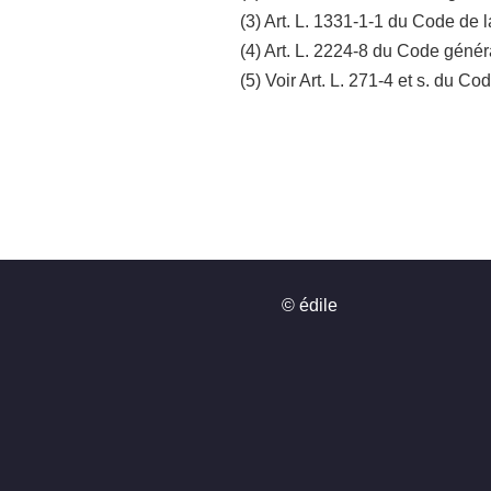
(3) Art. L. 1331-1-1 du Code de 
(4) Art. L. 2224-8 du Code général
(5) Voir Art. L. 271-4 et s. du Co
© édile