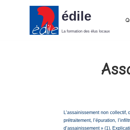
édile
Aller
Q
au
La formation des élus locaux
contenu
Ass
L’assainissement non collectif, 
prétraitement, l’épuration, l’i
d’assainissement » (1). Explicat