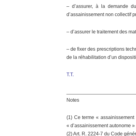
– d’assurer, à la demande du pr
d’assainissement non collectif p
– d’assurer le traitement des mat
– de fixer des prescriptions tech
de la réhabilitation d’un disposit
T.T.
_________________________
Notes
(1) Ce terme « assainissement no
« d’assainissement autonome » 
(2) Art. R. 2224-7 du Code général