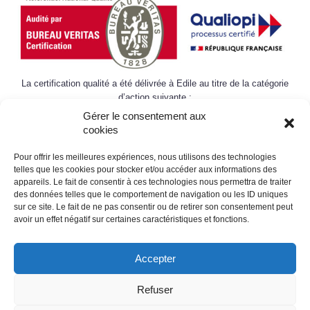
La certification qualité a été délivrée à Edile au titre de la catégorie
d’action suivante :
Gérer le consentement aux
cookies
ACTIONS DE FORMATION
Pour offrir les meilleures expériences, nous utilisons des technologies
telles que les cookies pour stocker et/ou accéder aux informations des
appareils. Le fait de consentir à ces technologies nous permettra de traiter
© édile
des données telles que le comportement de navigation ou les ID uniques
sur ce site. Le fait de ne pas consentir ou de retirer son consentement peut
avoir un effet négatif sur certaines caractéristiques et fonctions.
propulsé par
Tambour de Ville
avec
WordPress
Accepter
Mentions légales
Refuser