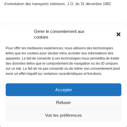
d’orientation des transports intérieurs, J.O. du 31 décembre 1982.
Gérer le consentement aux
cookies
Pour offrir les meilleures expériences, nous utilisons des technologies
telles que les cookies pour stocker et/ou accéder aux informations des
appareils. Le fait de consentir à ces technologies nous permettra de traiter
© édile
des données telles que le comportement de navigation ou les ID uniques
sur ce site. Le fait de ne pas consentir ou de retirer son consentement peut
avoir un effet négatif sur certaines caractéristiques et fonctions.
propulsé par
Tambour de Ville
avec
WordPress
Accepter
Mentions légales
Refuser
Neve
| Propulsé par
WordPress
Voir les préférences
© édile, site propulsé par Tambour de Ville avec Powered by
WordPress, design: Tambourdeville . mentions legales