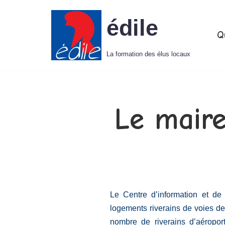
édile
Aller
Q
au
La formation des élus locaux
contenu
Le maire
Le Centre d’information et d
logements riverains de voies de
nombre de riverains d’aéropor