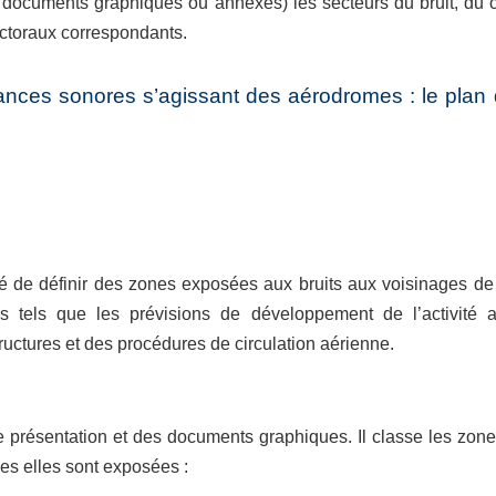
s documents graphiques ou annexes) les secteurs du bruit, du c
ectoraux correspondants.
nces sonores s’agissant des aérodromes : le plan d
de définir des zones exposées aux bruits aux voisinages de 
es tels que les prévisions de développement de l’activité a
tructures et des procédures de circulation aérienne.
résentation et des documents graphiques. Il classe les zones
es elles sont exposées :