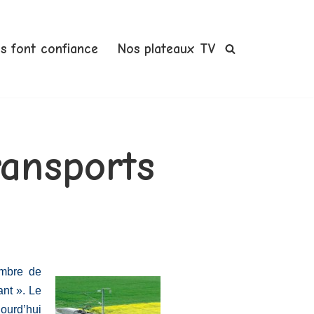
us font confiance
Nos plateaux TV
ransports
ombre de
ant ». Le
ourd’hui