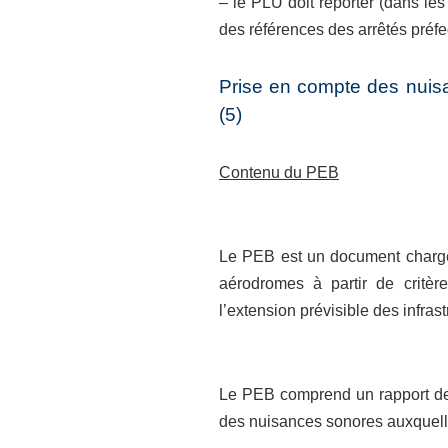
– le PLU doit reporter (dans le
des références des arrêtés préf
Prise en compte des nuisa
(5)
Contenu du PEB
Le PEB est un document chargé 
aérodromes à partir de critèr
l’extension prévisible des infras
Le PEB comprend un rapport de p
des nuisances sonores auxquell