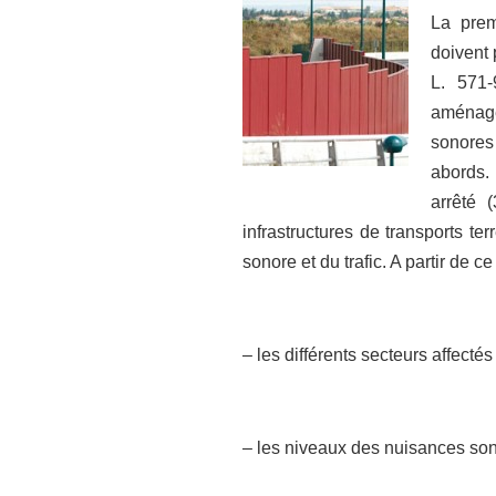
La prem
doivent 
L. 571-
aménagem
sonores 
abords. 
arrêté 
infrastructures de transports ter
sonore et du trafic. A partir de c
– les différents secteurs affectés 
– les niveaux des nuisances son