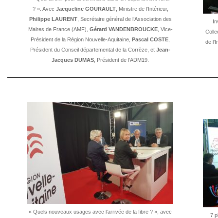
? ». Avec
Jacqueline GOURAULT
, Ministre de l’Intérieur,
Philippe LAURENT
, Secrétaire général de l’Association des
In
Maires de France (AMF),
Gérard VANDENBROUCKE
, Vice-
Colle
Président de la Région Nouvelle-Aquitaine,
Pascal COSTE
,
de l’
Président du Conseil départemental de la Corrèze, et
Jean-
Jacques DUMAS
, Président de l’ADM19.
« Quels nouveaux usages avec l’arrivée de la fibre ? », avec
7 p