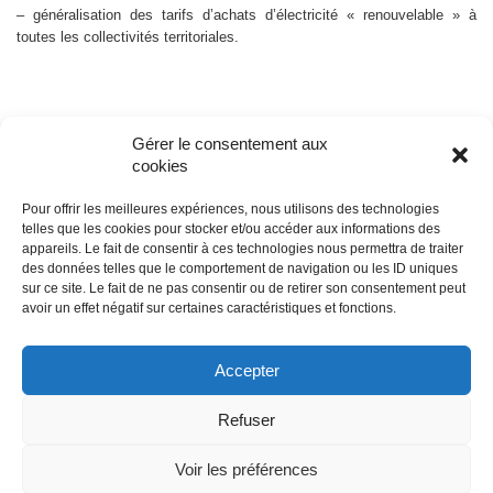
– généralisation des tarifs d’achats d’électricité « renouvelable » à
toutes les collectivités territoriales.
Gérer le consentement aux
cookies
Pour offrir les meilleures expériences, nous utilisons des technologies
telles que les cookies pour stocker et/ou accéder aux informations des
appareils. Le fait de consentir à ces technologies nous permettra de traiter
© édile
des données telles que le comportement de navigation ou les ID uniques
sur ce site. Le fait de ne pas consentir ou de retirer son consentement peut
avoir un effet négatif sur certaines caractéristiques et fonctions.
propulsé par
Tambour de Ville
avec
WordPress
Accepter
Mentions légales
Refuser
Neve
| Propulsé par
WordPress
Voir les préférences
© édile, site propulsé par Tambour de Ville avec Powered by