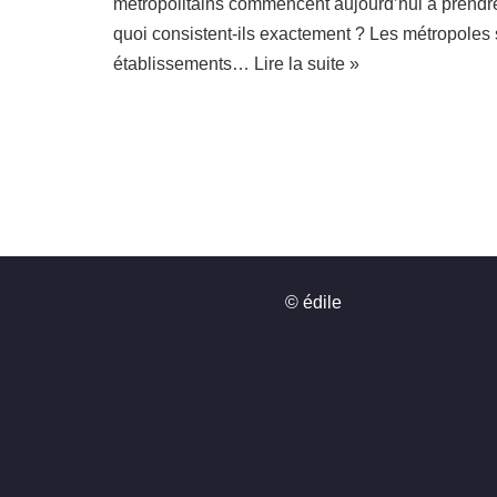
métropolitains commencent aujourd’hui à prendr
quoi consistent-ils exactement ? Les métropoles
établissements…
Lire la suite »
© édile