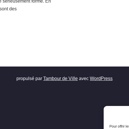
e sérieusement forme. En
 sont des
propulsé par
Tambour de Ville
avec
WordPress
Pour offrir 