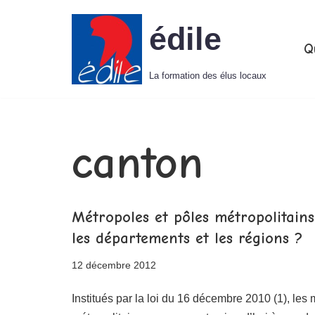
édile
Aller
Q
au
La formation des élus locaux
contenu
canton
Métropoles et pôles métropolitain
les départements et les régions ?
12 décembre 2012
Institués par la loi du 16 décembre 2010 (1), les 