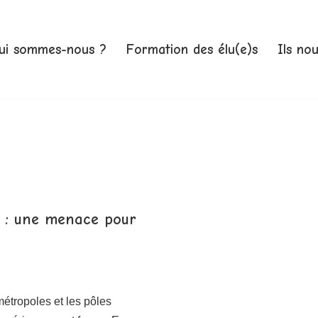
ui sommes-nous ?
Formation des élu(e)s
Ils no
s : une menace pour
métropoles et les pôles