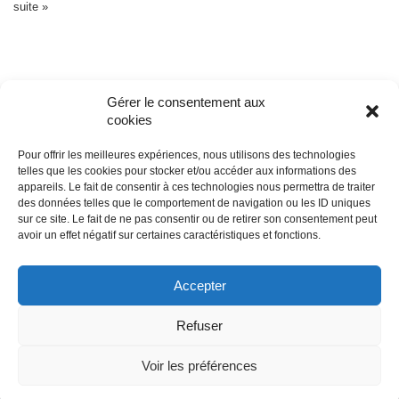
suite »
Gérer le consentement aux
cookies
Pour offrir les meilleures expériences, nous utilisons des technologies
telles que les cookies pour stocker et/ou accéder aux informations des
appareils. Le fait de consentir à ces technologies nous permettra de traiter
© édile
des données telles que le comportement de navigation ou les ID uniques
sur ce site. Le fait de ne pas consentir ou de retirer son consentement peut
avoir un effet négatif sur certaines caractéristiques et fonctions.
propulsé par
Tambour de Ville
avec
WordPress
Accepter
Mentions légales
Refuser
Neve
| Propulsé par
WordPress
Voir les préférences
© édile, site propulsé par Tambour de Ville avec Powered by
WordPress, design: Tambourdeville . mentions legales