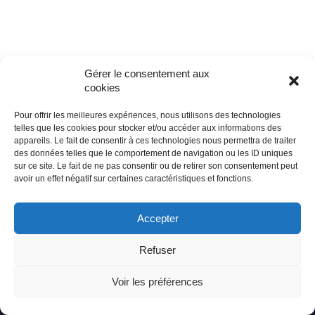
Gérer le consentement aux
cookies
Pour offrir les meilleures expériences, nous utilisons des technologies
telles que les cookies pour stocker et/ou accéder aux informations des
appareils. Le fait de consentir à ces technologies nous permettra de traiter
© édile
des données telles que le comportement de navigation ou les ID uniques
sur ce site. Le fait de ne pas consentir ou de retirer son consentement peut
avoir un effet négatif sur certaines caractéristiques et fonctions.
propulsé par
Tambour de Ville
avec
WordPress
Accepter
Mentions légales
Refuser
Neve
| Propulsé par
WordPress
Voir les préférences
© édile, site propulsé par Tambour de Ville avec Powered by
WordPress, design: Tambourdeville . mentions legales