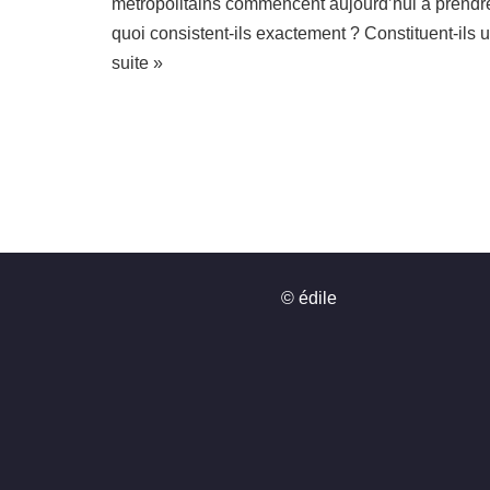
métropolitains commencent aujourd’hui à prendr
quoi consistent-ils exactement ? Constituent-il
suite »
© édile