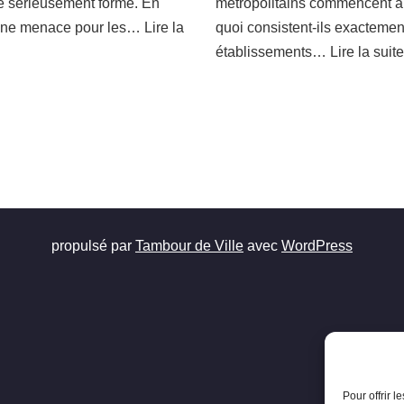
e sérieusement forme. En
métropolitains commencent a
s une menace pour les…
Lire la
quoi consistent-ils exacteme
établissements…
Lire la suit
propulsé par
Tambour de Ville
avec
WordPress
Pour offrir 