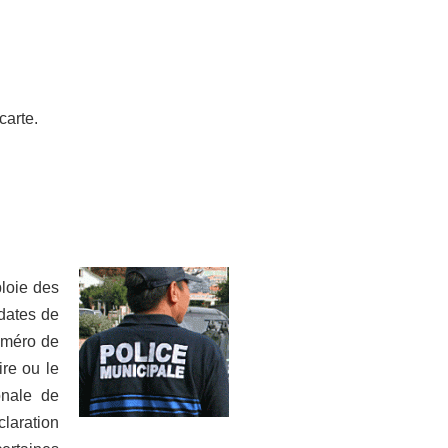
carte.
loie des
 dates de
numéro de
ire ou le
onale de
claration