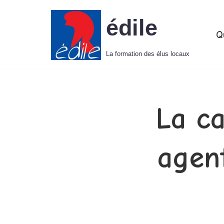
édile
Aller
Q
au
La formation des élus locaux
contenu
La ca
agent