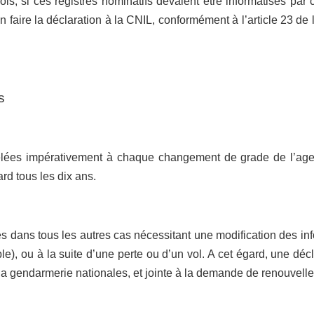
ois, si ces registres nominatifs devaient être informatisés par 
faire la déclaration à la CNIL, conformément à l’article 23 de l
s
velées impérativement à chaque changement de grade de l’ag
ard tous les dix ans.
s dans tous les autres cas nécessitant une modification des in
, ou à la suite d’une perte ou d’un vol. A cet égard, une décl
u la gendarmerie nationales, et jointe à la demande de renouvell