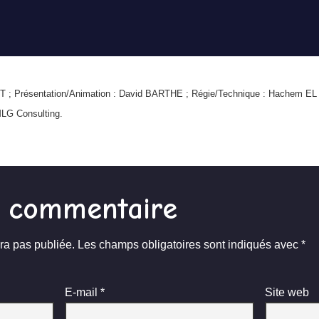
RT ; Présentation/Animation : David BARTHE ; Régie/Technique : Hachem
MLG Consulting.
n commentaire
ra pas publiée.
Les champs obligatoires sont indiqués avec
*
E-mail
*
Site web