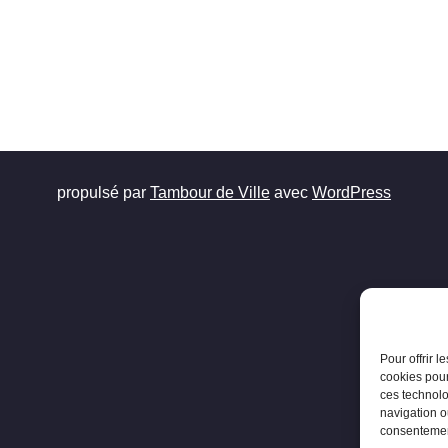
propulsé par
Tambour de Ville
avec
WordPress
Pour offrir 
cookies pour
ces technolo
navigation ou
consentement