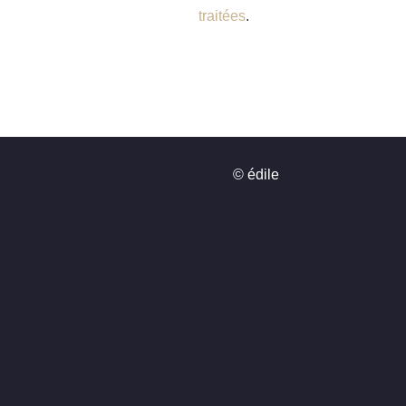
traitées
.
© édile