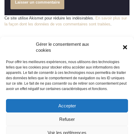
Ce site utilise Akismet pour réduire les indésirables.
En savoir plus sur
la façon dont les données de vos commentaires sont traitées
.
Gérer le consentement aux
cookies
Pour offrir les meilleures expériences, nous utilisons des technologies
telles que les cookies pour stocker et/ou accéder aux informations des
appareils. Le fait de consentir à ces technologies nous permettra de traiter
© édile
des données telles que le comportement de navigation ou les ID uniques
sur ce site. Le fait de ne pas consentir ou de retirer son consentement peut
avoir un effet négatif sur certaines caractéristiques et fonctions.
propulsé par
Tambour de Ville
avec
WordPress
Accepter
Mentions légales
Refuser
Neve
| Propulsé par
WordPress
Voir les préférences