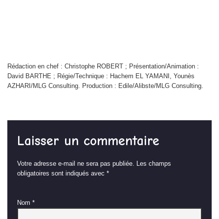
Rédaction en chef : Christophe ROBERT ; Présentation/Animation :
David BARTHE ; Régie/Technique : Hachem EL YAMANI, Younès
AZHARI/MLG Consulting. Production : Edile/Alibste/MLG Consulting.
Laisser un commentaire
Votre adresse e-mail ne sera pas publiée.
Les champs
obligatoires sont indiqués avec
*
Nom
*