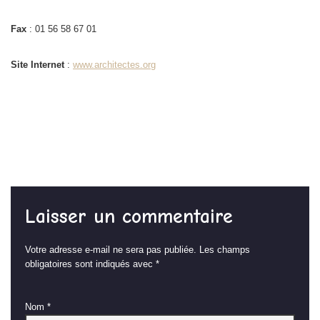
Fax
: 01 56 58 67 01
Site Internet
:
www.architectes.org
Laisser un commentaire
Votre adresse e-mail ne sera pas publiée.
Les champs
obligatoires sont indiqués avec
*
Nom
*