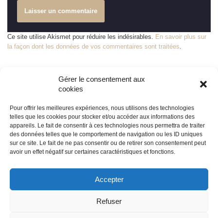
Ce site utilise Akismet pour réduire les indésirables.
En savoir plus sur
la façon dont les données de vos commentaires sont traitées
.
Gérer le consentement aux
cookies
Pour offrir les meilleures expériences, nous utilisons des technologies
telles que les cookies pour stocker et/ou accéder aux informations des
appareils. Le fait de consentir à ces technologies nous permettra de traiter
© édile
des données telles que le comportement de navigation ou les ID uniques
sur ce site. Le fait de ne pas consentir ou de retirer son consentement peut
avoir un effet négatif sur certaines caractéristiques et fonctions.
propulsé par
Tambour de Ville
avec
WordPress
Accepter
Mentions légales
Refuser
Neve
| Propulsé par
WordPress