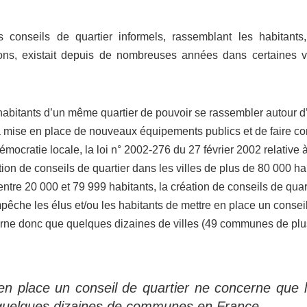
 conseils de quartier informels, rassemblant les habitants,
tions, existait depuis de nombreuses années dans certaines vi
x habitants d’un même quartier de pouvoir se rassembler autour d
 la mise en place de nouveaux équipements publics et de faire c
mocratie locale, la loi n° 2002-276 du 27 février 2002 relative 
tution de conseils de quartier dans les villes de plus de 80 000
entre 20 000 et 79 999 habitants, la création de conseils de quar
pêche les élus et/ou les habitants de mettre en place un conseil
cerne donc que quelques dizaines de villes (49 communes de plus
e en place un conseil de quartier ne concerne qu
t quelques dizaines de communes en France.