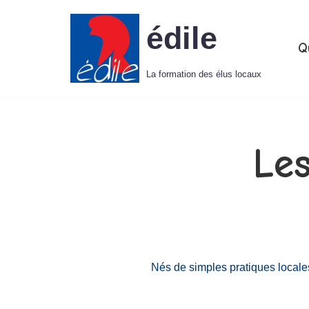
édile
Aller
Q
au
La formation des élus locaux
contenu
Les
Nés de simples pratiques locales