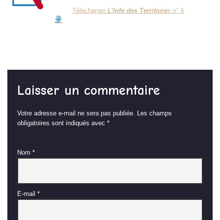
Télécharger
L’Info des Territoire
s n° 6
Laisser un commentaire
Votre adresse e-mail ne sera pas publiée.
Les champs
obligatoires sont indiqués avec
*
Nom
*
E-mail
*