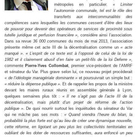
métropoles en particulier.
« Limiter
l’autonomie communale, tel est le rôle des
transferts aux intercommunalités des
compétences sans lesquelles les communes cessent d’être des lieux
de pouvoir pour devenir des opérateurs de services de proximité sous
tutelle juridique et perfusion financière »
, considère ainsi l’association.
Dans sa revue
36 000 communes
du mois de mai 2013, l’association
présente même cet acte III de la décentralisation comme un
« acte
manqué »
.
« L’esprit de ce texte est à l’opposé de celui de la loi de
1982 et il clairement abusif d’en faire un petit-fils de la loi Deferre »
,
commente
Pierre-Yves Collombat
, premier vice-président de l’AMRF
et sénateur du Var. Plus grave selon lui, ce nouveau projet procèderait
« de l’idéologie managériale dominante »
et poursuivrait un simple but :
« réduire la dépense publique »
. Et de rappeler les propos de la ministre
devant les maires ruraux réunis en assemblée générale à Lyon,
quelques semaines plus tôt :
« Il ne s’agit pas de l’acte III de la
décentralisation, mais plutôt d’un projet de réforme de l’action
publique »
. De quoi nourrir surtout les inquiétudes du sénateur du Var
qui ne mâche pas ses mots :
« Quand viendra l’heure du bilan, la
probabilité la plus forte est qu’au lieu de créer une dynamique nouvelle,
cette réforme, en ligotant un peu plus les collectivités territoriales en
oubliant de les doter de ressources suffisantes, aura enfoncé un peu