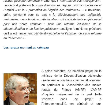
l’action publique territoriale
» ainsi que l’ »
affirmation des métropoles
« .
Le second porte sur la «
mobilisation des régions pour la croissance et
l’emploi
» et la «
promotion de l’égalité des territoires
« . Le troisième,
enfin, concerne pour sa part «
le développement des solidarités
territoriales
» et «
la démocratie locale
« .
« Il s’agit de trois projets de loi
pour une seule ambition : bâtir une réforme équilibrée de la
décentralisation et de l’action publique »
, souligne la ministre, précisant
qu’il a été finalement décidé d’
« échelonner l’examen de cette réforme
au Parlement »
.
Les ruraux montent au créneau
A peine présenté, ce nouveau projet de la
ministre de la Décentralisation déclenche
une levée de boucliers chez les élus ruraux,
en particulier à l’Association des maires
ruraux de France (AMRF). L’AMRF
s’inquiète notamment de la part belle
réservée dans ce projet à
l’intercommunalité, en général, et aux