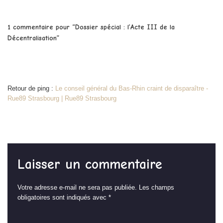
1 commentaire pour “Dossier spécial : l’Acte III de la
Décentralisation”
Retour de ping :
Le conseil général du Bas-Rhin craint de disparaître -
Rue89 Strasbourg | Rue89 Strasbourg
Laisser un commentaire
Votre adresse e-mail ne sera pas publiée.
Les champs
obligatoires sont indiqués avec
*