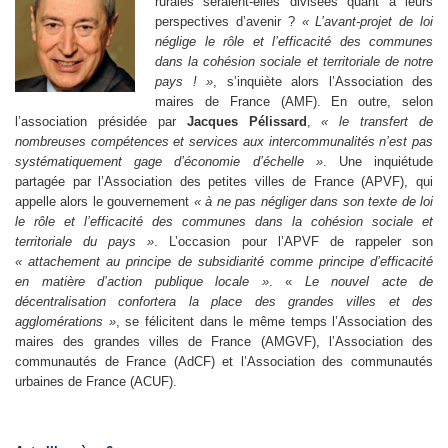
rurales seraient-elles divisées quant à leurs
perspectives d’avenir ?
« L’avant-projet de loi
néglige le rôle et l’efficacité des communes
dans la cohésion sociale et territoriale de notre
pays ! »
, s’inquiète alors l’Association des
maires de France (AMF). En outre, selon
l’association présidée par
Jacques Pélissard
,
« le transfert de
nombreuses compétences et services aux intercommunalités n’est pas
systématiquement gage d’économie d’échelle »
. Une inquiétude
partagée par l’Association des petites villes de France (APVF), qui
appelle alors le gouvernement
« à ne pas négliger dans son texte de loi
le rôle et l’efficacité des communes dans la cohésion sociale et
territoriale du pays »
. L’occasion pour l’APVF de rappeler son
« attachement au principe de subsidiarité comme principe d’efficacité
en matière d’action publique locale »
. «
Le nouvel acte de
décentralisation confortera la place des grandes villes et des
agglomérations »
, se félicitent dans le même temps l’Association des
maires des grandes villes de France (AMGVF), l’Association des
communautés de France (AdCF) et l’Association des communautés
urbaines de France (ACUF).