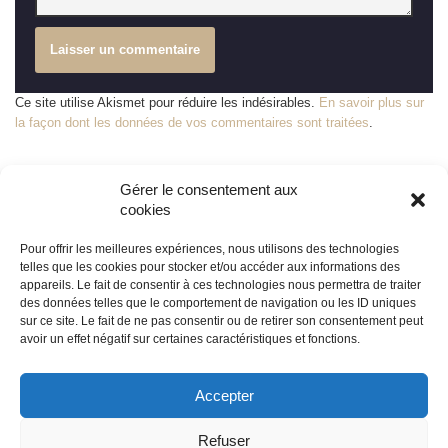
Ce site utilise Akismet pour réduire les indésirables.
En savoir plus sur
la façon dont les données de vos commentaires sont traitées
.
Gérer le consentement aux
cookies
Pour offrir les meilleures expériences, nous utilisons des technologies
telles que les cookies pour stocker et/ou accéder aux informations des
appareils. Le fait de consentir à ces technologies nous permettra de traiter
© édile
des données telles que le comportement de navigation ou les ID uniques
sur ce site. Le fait de ne pas consentir ou de retirer son consentement peut
avoir un effet négatif sur certaines caractéristiques et fonctions.
propulsé par
Tambour de Ville
avec
WordPress
Accepter
Mentions légales
Refuser