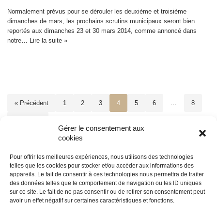
Normalement prévus pour se dérouler les deuxième et troisième
dimanches de mars, les prochains scrutins municipaux seront bien
reportés aux dimanches 23 et 30 mars 2014, comme annoncé dans
notre…
Lire la suite »
« Précédent
1
2
3
4
5
6
…
8
Suivant »
Gérer le consentement aux
cookies
Pour offrir les meilleures expériences, nous utilisons des technologies
telles que les cookies pour stocker et/ou accéder aux informations des
appareils. Le fait de consentir à ces technologies nous permettra de traiter
© édile
des données telles que le comportement de navigation ou les ID uniques
sur ce site. Le fait de ne pas consentir ou de retirer son consentement peut
avoir un effet négatif sur certaines caractéristiques et fonctions.
propulsé par
Tambour de Ville
avec
WordPress